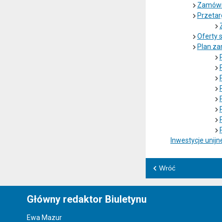
Zamówie
Przetar
Oferty 
Plan z
Inwestycje unijn
Wróć
Główny redaktor Biuletynu
Ewa Mazur