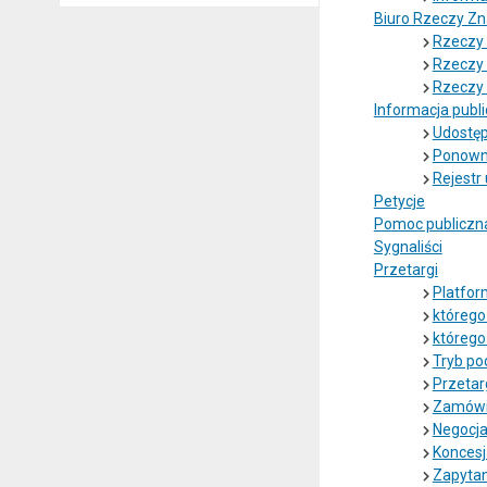
Biuro Rzeczy Zn
Rzeczy 
Rzeczy 
Rzeczy 
Informacja publ
Udostęp
Ponowne
Rejest
Petycje
Pomoc publiczn
Sygnaliści
Przetargi
Platfor
którego
którego
Tryb po
Przetar
Zamówie
Negocja
Koncesj
Zapytan