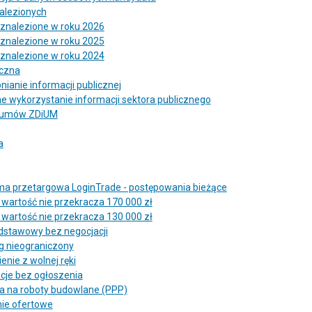
alezionych
znalezione w roku 2026
znalezione w roku 2025
znalezione w roku 2024
iczna
nianie informacji publicznej
 wykorzystanie informacji sektora publicznego
r umów ZDiUM
a
ma przetargowa LoginTrade - postępowania bieżące
 wartość nie przekracza 170 000 zł
 wartość nie przekracza 130 000 zł
dstawowy bez negocjacji
g nieograniczony
nie z wolnej ręki
cje bez ogłoszenia
a na roboty budowlane (PPP)
ie ofertowe