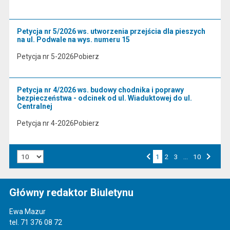
Petycja nr 5/2026 ws. utworzenia przejścia dla pieszych
na ul. Podwale na wys. numeru 15
Petycja nr 5-2026Pobierz
Petycja nr 4/2026 ws. budowy chodnika i poprawy
bezpieczeństwa - odcinek od ul. Wiaduktowej do ul.
Centralnej
Petycja nr 4-2026Pobierz
Liczba art. na stronie:
1
Przejdź do strony numer
2
Przejdź do strony numer
3
…
Przejdź do strony numer
10
Strona numer
Poprzednia strona
Następna strona
Główny redaktor Biuletynu
Ewa Mazur
tel. 71 376 08 72