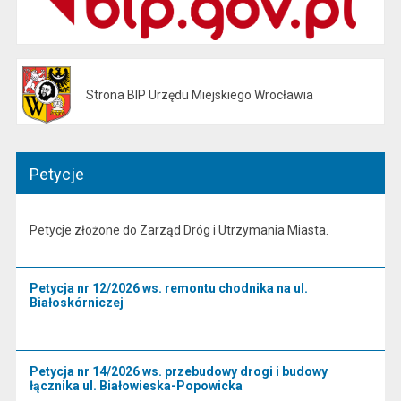
Strona BIP Urzędu Miejskiego Wrocławia
Otwiera się w nowej karcie
Petycje
Petycje złożone do Zarząd Dróg i Utrzymania Miasta.
Petycja nr 12/2026 ws. remontu chodnika na ul.
Białoskórniczej
Petycja nr 14/2026 ws. przebudowy drogi i budowy
łącznika ul. Białowieska-Popowicka