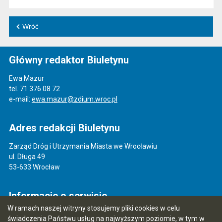
Wróć
Główny redaktor Biuletynu
Ewa Mazur
tel. 71 376 08 72
e-mail:
ewa.mazur@zdium.wroc.pl
Adres redakcji Biuletynu
Zarząd Dróg i Utrzymania Miasta we Wrocławiu
ul. Długa 49
53-633 Wrocław
Informacje o serwisie
W ramach naszej witryny stosujemy pliki cookies w celu
Mapa serwisu
świadczenia Państwu usług na najwyższym poziomie, w tym w