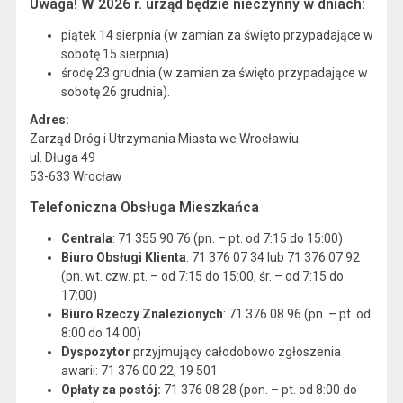
Uwaga! W 2026 r. urząd będzie nieczynny w dniach:
piątek 14 sierpnia (w zamian za święto przypadające w
sobotę 15 sierpnia)
środę 23 grudnia (w zamian za święto przypadające w
sobotę 26 grudnia).
Adres:
Zarząd Dróg i Utrzymania Miasta we Wrocławiu
ul. Długa 49
53-633 Wrocław
Telefoniczna Obsługa Mieszkańca
Centrala
: 71 355 90 76 (pn. – pt. od 7:15 do 15:00)
Biuro Obsługi Klienta
: 71 376 07 34 lub 71 376 07 92
(pn. wt. czw. pt. – od 7:15 do 15:00, śr. – od 7:15 do
17:00)
Biuro Rzeczy Znalezionych
: 71 376 08 96 (pn. – pt. od
8:00 do 14:00)
Dyspozytor
przyjmujący całodobowo zgłoszenia
awarii: 71 376 00 22, 19 501
Opłaty za postój:
71 376 08 28 (pon. – pt. od 8:00 do