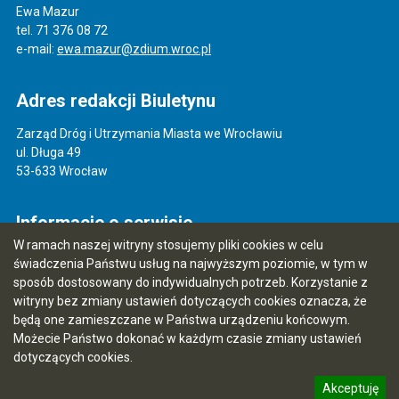
Ewa Mazur
tel. 71 376 08 72
e-mail:
ewa.mazur@zdium.wroc.pl
Adres redakcji Biuletynu
Zarząd Dróg i Utrzymania Miasta we Wrocławiu
ul. Długa 49
53-633 Wrocław
Informacje o serwisie
W ramach naszej witryny stosujemy pliki cookies w celu
Mapa serwisu
świadczenia Państwu usług na najwyższym poziomie, w tym w
sposób dostosowany do indywidualnych potrzeb. Korzystanie z
Instrukcja obsługi
witryny bez zmiany ustawień dotyczących cookies oznacza, że
Statystyki oglądalności
będą one zamieszczane w Państwa urządzeniu końcowym.
Możecie Państwo dokonać w każdym czasie zmiany ustawień
Ostatnia aktualizacja BIP: 07.08.2026 13:43
dotyczących cookies.
Akceptuję
5.7.0 [131]
CMS i hosting: Logonet Sp. z o.o. w Bydgoszczy