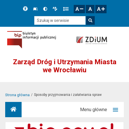
Przejdź do głównego menu
Przejdź do mapy serwisu
Przejdź do treści
Deklaracja
Słownik
Wersja
Wersja
Gęstość
zresetuj
zmniejsz czcionkę
zwiększ czcionkę
dostępności
skrótów
kontrastowa
tekstowa
tekstu
Szukaj w serwisie
Szukaj
Zarząd Dróg i Utrzymania Miasta
we Wrocławiu
Strona główna
Sposoby przyjmowania i załatwiania spraw
Menu główne
Strona główna