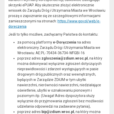
skrzynki ePUAP. Aby skutecznie złożyć elektronicznie
wniosek do Zarządu Dróg i Utrzymania Miasta we Wrocławiu
proszę o zapoznanie się ze szczegółowymi informacjami
zamieszczonymi na stronach:
https://www.gov.pl/web/e-
doreczenia
Jeśli to tylko możliwe, zachęcamy Państwa do kontaktu:
za pomocą platformy
e-Doręczenia
na adres
elektroniczny Zarządu Dróg i Utrzymania Miasta we
Wrocławiu: AE:PL-70434-36734-WFGBI-16
poprzez adres
zgloszenia@zdium.wroc.pl
, na który
można dokonywać wyłącznie zgłoszeń dotyczących
nieprawidłowości i zdarzeń występujących w pasie
drogowym dróg publicznych oraz wewnętrznych,
będących w Zarządzie ZDiUM w tym ubytki
nawierzchni, nierówności nawierzchni, niedziałające
oświetlenie, ubytki w oznakowaniu pionowym i
poziomym itp. (Uwaga! Adres dyspozytora służy
wyłącznie do przyjmowania zgłoszeń bez możliwości
udzielania odpowiedzi na zadawane pytania),
poprzez adres
bip@zdium.wroc.pl
, na który można