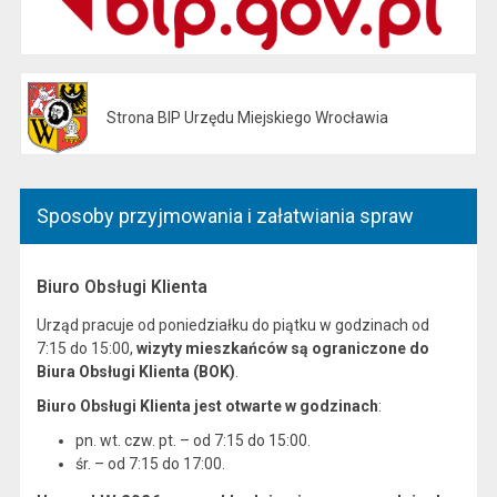
Strona BIP Urzędu Miejskiego Wrocławia
Otwiera się w nowej karcie
Sposoby przyjmowania i załatwiania spraw
Biuro Obsługi Klienta
Urząd pracuje od poniedziałku do piątku w godzinach od
7:15 do 15:00,
wizyty mieszkańców są ograniczone do
Biura Obsługi Klienta (BOK)
.
Biuro Obsługi Klienta jest otwarte w godzinach
:
pn. wt. czw. pt. – od 7:15 do 15:00.
śr. – od 7:15 do 17:00.