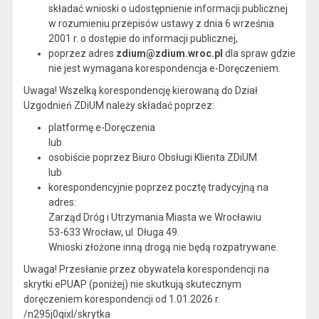
składać wnioski o udostępnienie informacji publicznej
w rozumieniu przepisów ustawy z dnia 6 września
2001 r. o dostępie do informacji publicznej,
poprzez adres
zdium@zdium.wroc.pl
dla spraw gdzie
nie jest wymagana korespondencja e-Doręczeniem.
Uwaga! Wszelką korespondencję kierowaną do Dział
Uzgodnień ZDiUM należy składać poprzez:
platformę e-Doręczenia
lub
osobiście poprzez Biuro Obsługi Klienta ZDiUM
lub
korespondencyjnie poprzez pocztę tradycyjną na
adres:
Zarząd Dróg i Utrzymania Miasta we Wrocławiu
53-633 Wrocław, ul. Długa 49.
Wnioski złożone inną drogą nie będą rozpatrywane.
Uwaga! Przesłanie przez obywatela korespondencji na
skrytki ePUAP (poniżej) nie skutkują skutecznym
doręczeniem korespondencji od 1.01.2026 r.
/n295j0qixl/skrytka