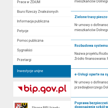
mieszkańców Dolnego Ś
Praca w ZDiUM
Biuro Rzeczy Znalezionych
Zielone trasy piesz
Informacja publiczna
Nr umowy o dofinansow
mieszkańców Dolnego Ś
Petycje
Pomoc publiczna
Rozbudowa systemu Pa
Sygnaliści
Nazwa projektu:Rozbud
Źródło finansowania: 
Przetargi
Inwestycje unijne
e-Usługi oparte na 
Nr umowy o dofinansow
przedsiębiorczego Dol
Poprawa bezpieczeńs
doposażenie szkół w
Strona BIP Urzędu