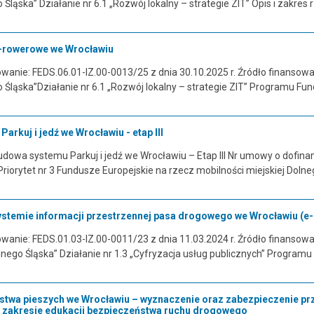
ląska” Działanie nr 6.1 „Rozwój lokalny – strategie ZIT” Opis i zakres
o-rowerowe we Wrocławiu
anie: FEDS.06.01-IZ.00-0013/25 z dnia 30.10.2025 r. Źródło finansowani
ląska”Działanie nr 6.1 „Rozwój lokalny – strategie ZIT” Programu Fun
rkuj i jedź we Wrocławiu - etap III
owa systemu Parkuj i jedź we Wrocławiu – Etap III Nr umowy o dofinan
Priorytet nr 3 Fundusze Europejskie na rzecz mobilności miejskiej Doln
systemie informacji przestrzennej pasa drogowego we Wrocławiu (
anie: FEDS.01.03-IZ.00-0011/23 z dnia 11.03.2024 r. Źródło finansowani
nego Śląska” Działanie nr 1.3 „Cyfryzacja usług publicznych” Program
twa pieszych we Wrocławiu – wyznaczenie oraz zabezpieczenie prz
 zakresie edukacji bezpieczeństwa ruchu drogowego