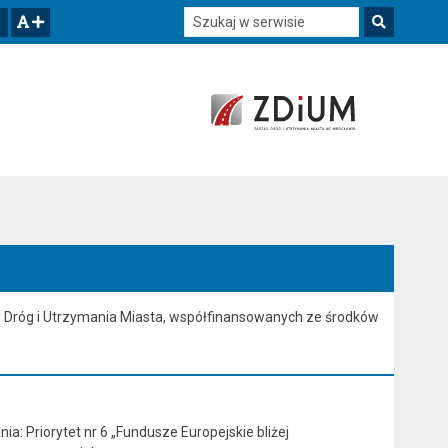
Szukaj w serwisie
Szukaj
zwiększ czcionkę
 Dróg i Utrzymania Miasta, współfinansowanych ze środków
a: Priorytet nr 6 „Fundusze Europejskie bliżej