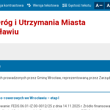
ja kontrastowa
Wersja tekstowa
Gęstość tekstu
Przejdź do głównego menu
Przejdź do mapy serwisu
Przejdź do treści
zresetuj
zmniejsz czcionkę
róg i Utrzymania Miasta
ławiu
e
ach prowadzonych przez Gminę Wrocław, reprezentowaną przez Zarząd
o-rowerowych we Wrocławiu – etap I
anie: FEDS.06.01-IZ.00-0012/25 z dnia 14.11.2025 r. Źródło finansowani