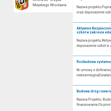
Otwiera się w nowej karcie
Miejskiego Wrocławia
Nazwa projektu:Popra
oraz doposażenie szk
Aktywnie Bezpieczni
szkół w zakresie ed
Nazwa projektu:Aktyw
doposażenie szkół w 
Rozbudowa systemu 
Nr umowy o dofinanso
niskoemisyjnaDziałani
Budowa dróg rowerow
Nazwa Projektu: Budo
finansowania:Oś prior