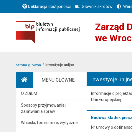
Deklaracja dostępności
Słownik skrótów
Wers
Zarząd D
we Wroc
Strona główna
Inwestycje unijne
Inwestycje unijn
MENU GŁÓWNE
Strona główna
O ZDiUM
Informacje o projekt
Unii Europejskiej.
Sposoby przyjmowania i
załatwiania spraw
Budowa kładek piesz
Wnioski, formularze, wytyczne
Nr umowy o dofinansow