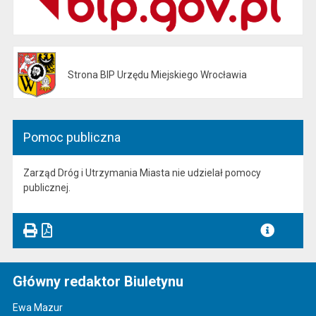
Strona BIP Urzędu Miejskiego Wrocławia
Otwiera się w nowej karcie
Pomoc publiczna
Zarząd Dróg i Utrzymania Miasta nie udzielał pomocy
publicznej.
Główny redaktor Biuletynu
Ewa Mazur