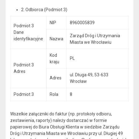
2. Odbiorca (Podmiot 3)
NIP
8960005839
Podmiot 3
Dane
Zarząd Dróg i Utrzymania
identyfikacyjne
Nazwa
Miasta we Wrocławiu
Kod
PL
kraju
Podmiot 3
Adres
ul. Długa 49, 53-633
Adres
Wrocław
Podmiot 3
Rola
8
Wszelkie załączniki do faktur (np. protokoły odbioru,
zestawienia, raporty) należy dostarczać w formie
papierowej do Biura Obsługi Klienta w siedzibie Zarządu
Dróg i Utrzymania Miasta we Wrocławiu przy ul. Długiej 49