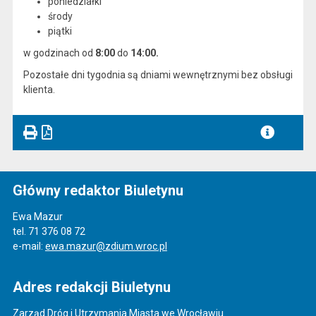
poniedziałki
środy
piątki
w godzinach od
8:00
do
14:00.
P
ozostałe dni tygodnia są dniami wewnętrznymi bez obsługi
klienta.
Główny redaktor Biuletynu
Ewa Mazur
tel. 71 376 08 72
e-mail:
ewa.mazur@zdium.wroc.pl
Adres redakcji Biuletynu
Zarząd Dróg i Utrzymania Miasta we Wrocławiu