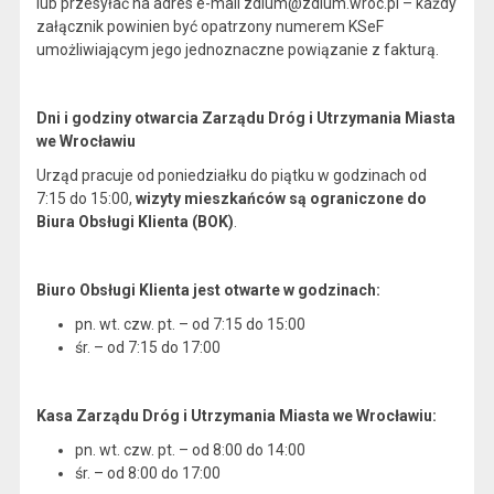
lub przesyłać na adres e-mail zdium@zdium.wroc.pl – każdy
załącznik powinien być opatrzony numerem KSeF
umożliwiającym jego jednoznaczne powiązanie z fakturą.
Dni i godziny otwarcia Zarządu Dróg i Utrzymania Miasta
we Wrocławiu
Urząd pracuje od poniedziałku do piątku w godzinach od
7:15 do 15:00,
wizyty mieszkańców są ograniczone do
Biura Obsługi Klienta (BOK)
.
Biuro Obsługi Klienta jest otwarte w godzinach:
pn. wt. czw. pt. – od 7:15 do 15:00
śr. – od 7:15 do 17:00
Kasa Zarządu Dróg i Utrzymania Miasta we Wrocławiu:
pn. wt. czw. pt. – od 8:00 do 14:00
śr. – od 8:00 do 17:00