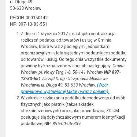
ul. Długa 49
53-633 Wrocław
REGON: 000150142
NIP: 897-13-83-551
Z dniem 1 stycznia 2017 r. nastąpiła centralizacja
rozliczeń podatku od towarów i usług w Gminie
Wrocław, która wraz z podległymi jednostkami
organizacyjnymi stała się jednym podatnikiem podatku
od towarów i usług. Od tego dnia wszystkie dokumenty
powinny być oznaczone w sposób następujący:
Gmina
Wrocław, pl. Nowy Targ 1-8, 50-141 Wrocław
NIP 897-
13-83-551
Zarząd Dróg i Utrzymania Miasta we
Wrocławiu ul. Długa 49, 53-633 Wrocław
.
(Wzór
prawidłowo wystawionej faktury wraz z opisem).
W zakresie rozliczania podatku dochodowego od osób
fizycznych jako płatnik (także składek
ubezpieczeniowych) oraz jako pracodawca, ZDiUM
posługuje się dotychczasowym numerem identyfikacji
podatkowej NIP:
896-00-05-839
.