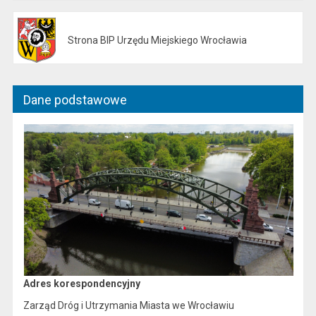
Strona BIP Urzędu Miejskiego Wrocławia
Otwiera się w nowej karcie
Dane podstawowe
Adres korespondencyjny
Z
arząd Dróg i Utrzymania Miasta we Wrocławiu