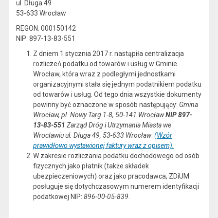
ul. Długa 49
53-633 Wrocław
REGON: 000150142
NIP: 897-13-83-551
Z dniem 1 stycznia 2017 r. nastąpiła centralizacja
rozliczeń podatku od towarów i usług w Gminie
Wrocław, która wraz z podległymi jednostkami
organizacyjnymi stała się jednym podatnikiem podatku
od towarów i usług. Od tego dnia wszystkie dokumenty
powinny być oznaczone w sposób następujący:
Gmina
Wrocław, pl. Nowy Targ 1-8, 50-141 Wrocław
NIP 897-
13-83-551
Zarząd Dróg i Utrzymania Miasta we
Wrocławiu ul. Długa 49, 53-633 Wrocław
.
(Wzór
prawidłowo wystawionej faktury wraz z opisem).
W zakresie rozliczania podatku dochodowego od osób
fizycznych jako płatnik (także składek
ubezpieczeniowych) oraz jako pracodawca, ZDiUM
posługuje się dotychczasowym numerem identyfikacji
podatkowej NIP:
896-00-05-839
.