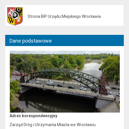
Strona BIP Urzędu Miejskiego Wrocławia
Otwiera się w nowej karcie
Dane podstawowe
Adres korespondencyjny
Z
arząd Dróg i Utrzymania Miasta we Wrocławiu