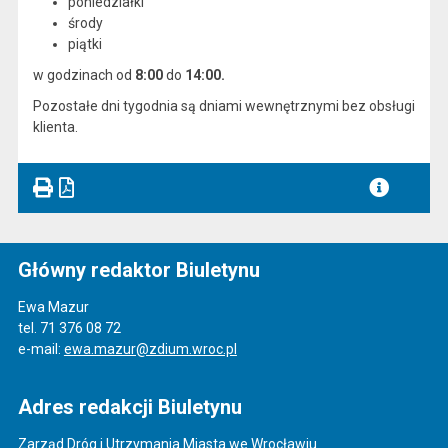
poniedziałki
środy
piątki
w godzinach od
8:00
do
14:00.
P
ozostałe dni tygodnia są dniami wewnętrznymi bez obsługi
klienta.
Główny redaktor Biuletynu
Ewa Mazur
tel. 71 376 08 72
e-mail:
ewa.mazur@zdium.wroc.pl
Adres redakcji Biuletynu
Zarząd Dróg i Utrzymania Miasta we Wrocławiu