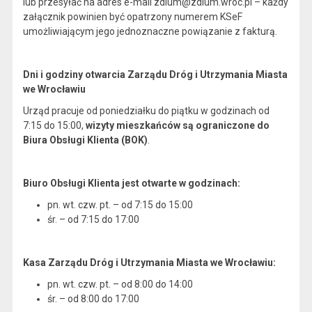
lub przesyłać na adres e-mail zdium@zdium.wroc.pl – każdy
załącznik powinien być opatrzony numerem KSeF
umożliwiającym jego jednoznaczne powiązanie z fakturą.
Dni i godziny otwarcia Zarządu Dróg i Utrzymania Miasta
we Wrocławiu
Urząd pracuje od poniedziałku do piątku w godzinach od
7:15 do 15:00,
wizyty mieszkańców są ograniczone do
Biura Obsługi Klienta (BOK)
.
Biuro Obsługi Klienta jest otwarte w godzinach:
pn. wt. czw. pt. – od 7:15 do 15:00
śr. – od 7:15 do 17:00
Kasa Zarządu Dróg i Utrzymania Miasta we Wrocławiu:
pn. wt. czw. pt. – od 8:00 do 14:00
śr. – od 8:00 do 17:00