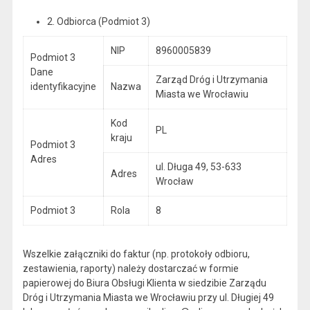
2. Odbiorca (Podmiot 3)
NIP
8960005839
Podmiot 3
Dane
Zarząd Dróg i Utrzymania
identyfikacyjne
Nazwa
Miasta we Wrocławiu
Kod
PL
kraju
Podmiot 3
Adres
ul. Długa 49, 53-633
Adres
Wrocław
Podmiot 3
Rola
8
Wszelkie załączniki do faktur (np. protokoły odbioru,
zestawienia, raporty) należy dostarczać w formie
papierowej do Biura Obsługi Klienta w siedzibie Zarządu
Dróg i Utrzymania Miasta we Wrocławiu przy ul. Długiej 49